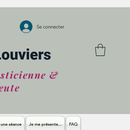
Se connecter
Louviers
asticienne &
eute
 une séance
Je me présente...
FAQ