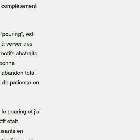
s complètement
"pouring", est
 à verser des
motifs abstraits
 bonne
n abandon total
e de patience en
e pouring et j'ai
if était
aisants en