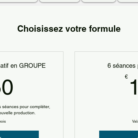
Choisissez votre formule
réatif en GROUPE
6 séances 
150€
€
50
s séances pour compléter,
ouvelle production.
mois
Val
r