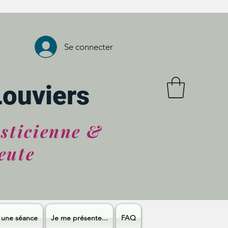
Se connecter
Louviers
asticienne &
eute
 une séance
Je me présente...
FAQ