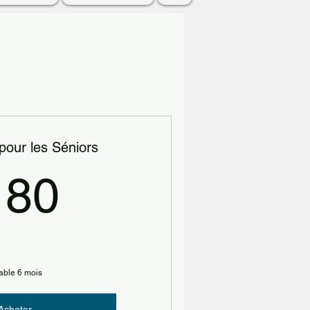
pour les Séniors
180€
180
able 6 mois
Acheter