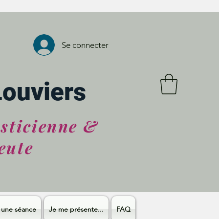
Se connecter
Louviers
asticienne &
eute
 une séance
Je me présente...
FAQ