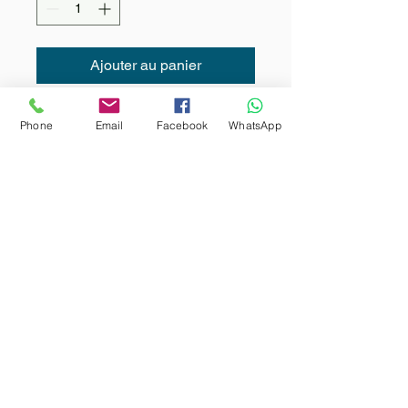
Ajouter au panier
Phone
Email
Facebook
WhatsApp
Contactez moi 
Prénom
*
Nom
Email
*
Votre message