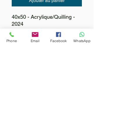
Ajouter au panier
40x50 - Acrylique/Quilling -
2024
Phone
Email
Facebook
WhatsApp
Contactez moi 
Prénom
*
Nom
Email
*
Votre message