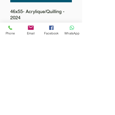
46x55- Acrylique/Quilling -
2024
Phone
Email
Facebook
WhatsApp
Contactez moi 
Prénom
*
Nom
Email
*
Votre message